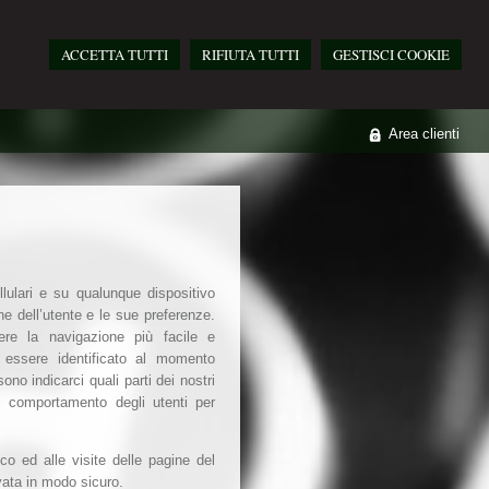
ACCETTA TUTTI
RIFIUTA TUTTI
GESTISCI COOKIE
Area clienti
ellulari e su qualunque dispositivo
ne dell’utente e le sue preferenze.
ere la navigazione più facile e
i essere identificato al momento
no indicarci quali parti dei nostri
 il comportamento degli utenti per
co ed alle visite delle pagine del
vata in modo sicuro.