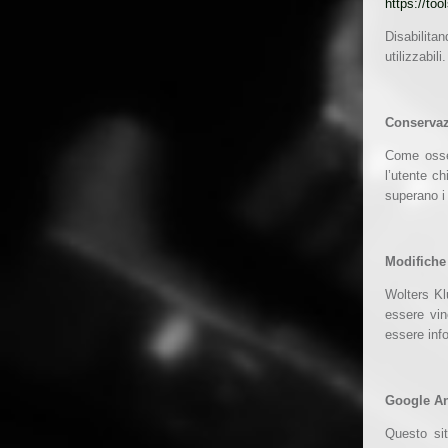
https://to
Disabilita
utilizzabili.
Conservaz
Come osser
l’utente c
superano i
Modifiche 
Wolters Klu
essere vin
essere inf
Google An
Questo sit