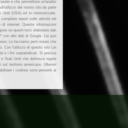
mputer e che permettono un'analisi
ll'utilizzo del nostro sito da parte
ti Uniti (USA) ed ivi memorizzate.
compilare report sulle attività nel
o e di internet. Queste informazioni
pure se questi terzi elaborano dati
 con altri dati di Google. Lei può
rowser; Le facciamo però notare che
. Con l'utilizzo di questo sito Lei
 e i fini sopraindicati. Si precisa
e Stati Uniti che definisce regole
 sul territorio americano. Ulteriori
bilitare i cookies sono presenti al