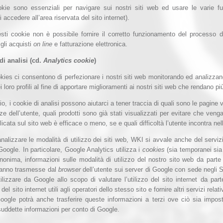
kie sono essenziali per navigare sui nostri siti web ed usare le varie f
di accedere all’area riservata del sito internet).
ti cookie non è possibile fornire il corretto funzionamento del processo di
 gli acquisti
on line
e fatturazione elettronica.
di analisi (cd.
Analytics cookie
)
kies ci consentono di perfezionare i nostri siti web monitorando ed analizzan
 loro profili al fine di apportare miglioramenti ai nostri siti web che rendano pi
, i cookie di analisi possono aiutarci a tener traccia di quali sono le pagine 
ze dell’utente, quali prodotti sono già stati visualizzati per evitare che veng
icata sul sito web è efficace o meno, se e quali difficoltà l’utente incontra nell’
analizzare le modalità di utilizzo dei siti web, WKI si avvale anche del servi
Google. In particolare, Google Analytics utilizza i
cookies
(sia temporanei sia 
nonima, informazioni sulle modalità di utilizzo del nostro sito web da parte d
ranno trasmesse dal
browser
dell’utente sui server di Google con sede negli St
ilizzare da Google allo scopo di valutare l’utilizzo del sito internet da part
à del sito internet utili agli operatori dello stesso sito e fornire altri servizi relativi
Google potrà anche trasferire queste informazioni a terzi ove ciò sia impost
 suddette informazioni per conto di Google.