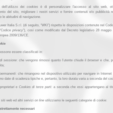
à dell’utilizzo dei
cookies
è di personalizzare l'accesso al sito web, ot
nto del sito, migliorare i nostri servizi e fornire contenuti e/o pubblicità re
 le abitudini di navigazione.
wer Italia S.r.l. (di seguito, “WKI”) rispetta le disposizioni contenute nel Codi
(“Codice
privacy
”), così come modificato dal Decreto legislativo 28 maggio 
europea 2009/136/CE.
okie
possono essere classificati in:
di sessione
: che vengono rimossi quanto l’utente chiude il
browser
e che, pe
ita;
permanenti
: che rimangono nel dispositivo utilizzato per navigare in Interne
o date di scadenza tipiche e, pertanto, la loro durata varia a seconda del coo
roprietari
e
Cookies di terze parti
: a seconda che essi appartengano al tit
i siti web ed altri servizi
on line
utilizziamo le seguenti categorie di cookie:
 strettamente necessari