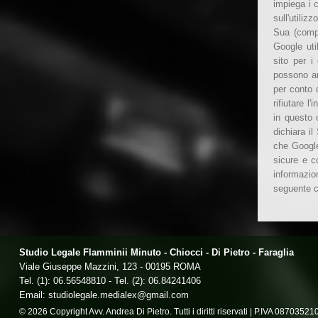
impiega i 
sull'utiliz
Sua (compr
Google util
sito per i 
possono an
per conto 
rifiutare 
in questo 
dichiara il
che Google
sicure e co
informazio
seguente 
Studio Legale Flamminii Minuto - Chiocci - Di Pietro - Faraglia
Viale Giuseppe Mazzini, 123 - 00195 ROMA
Tel. (1): 06.56548810 - Tel. (2): 06.84241406
Email: studiolegale.medialex@gmail.com
© 2026 Copyright Avv. Andrea Di Pietro. Tutti i diritti riservati | P.IVA 08703521