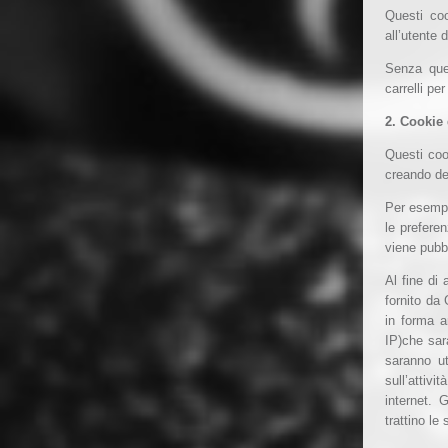
Questi coo
all’utente 
Senza ques
carrelli per
2. Cookie 
Questi coo
creando dei
Per esempio
le preferen
viene pubbl
Al fine di 
fornito da 
in forma a
IP)che sa
saranno ut
sull’attivit
internet. 
trattino le