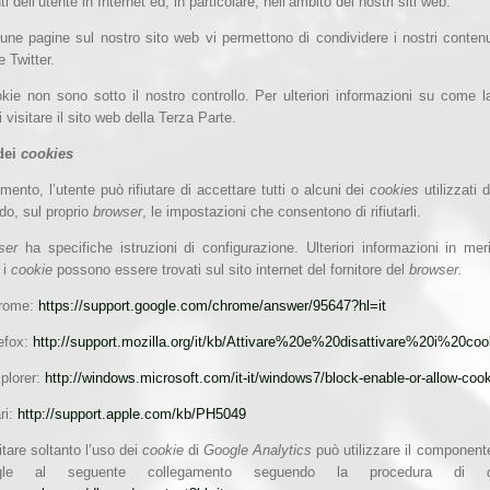
 dell’utente in Internet ed, in particolare, nell’ambito dei nostri siti web.
lcune pagine sul nostro sito web vi permettono di condividere i nostri cont
 Twitter.
kie non sono sotto il nostro controllo. Per ulteriori informazioni su come la
i visitare il sito web della Terza Parte.
dei
cookies
ento, l’utente può rifiutare di accettare tutti o alcuni dei
cookies
utilizzati
do, sul proprio
browser
, le impostazioni che consentono di rifiutarli.
wser
ha specifiche istruzioni di configurazione. Ulteriori informazioni in me
e i
cookie
possono essere trovati sul sito internet del fornitore del
browser.
hrome:
https://support.google.com/chrome/answer/95647?hl=it
refox:
http://support.mozilla.org/it/kb/Attivare%20e%20disattivare%20i%20coo
xplorer:
http://windows.microsoft.com/it-it/windows7/block-enable-or-allow-coo
ri:
http://support.apple.com/kb/PH5049
itare soltanto l’uso dei
cookie
di
Google Analytics
può utilizzare il componen
le al seguente collegamento seguendo la procedura di