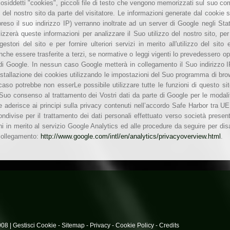
cosiddetti "cookies", piccoli file di testo che vengono memorizzati sul suo co
zo del nostro sito da parte del visitatore. Le informazioni generate dal cookie su
eso il suo indirizzo IP) verranno inoltrate ad un server di Google negli Sta
izzerà queste informazioni per analizzare il Suo utilizzo del nostro sito, per 
gestori del sito e per fornire ulteriori servizi in merito all'utilizzo del sit
che essere trasferite a terzi, se normative o leggi vigenti lo prevedessero op
di Google. In nessun caso Google metterà in collegamento il Suo indirizzo IP
l'installazione dei cookies utilizzando le impostazioni del Suo programma di b
caso potrebbe non esserLe possibile utilizzare tutte le funzioni di questo sito
 Suo consenso al trattamento dei Vostri dati da parte di Google per le modalità
 aderisce ai principi sulla privacy contenuti nell’accordo Safe Harbor tra UE 
ndivise per il trattamento dei dati personali effettuato verso società presenti
ni in merito al servizio Google Analytics ed alle procedure da seguire per disa
collegamento:
http://www.google.com/intl/en/analytics/privacyoverview.html
.
008 |
Gestisci Cookie
-
Sitemap
-
Privacy
-
Cookie Policy
-
Credits