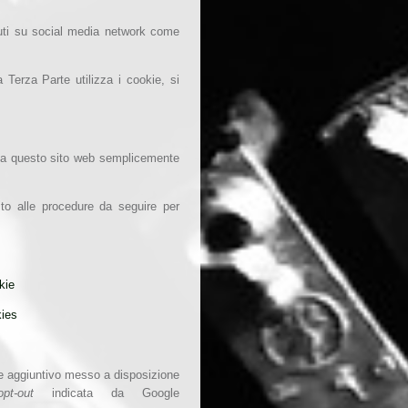
enuti su social media network come
 Terza Parte utilizza i cookie, si
 da questo sito web semplicemente
rito alle procedure da seguire per
kie
kies
te aggiuntivo messo a disposizione
opt-out
indicata da Google