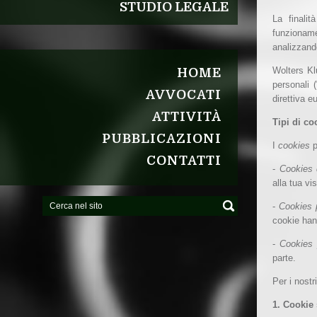
STUDIO LEGALE
La finalit
funzioname
analizzando
Wolters Klu
HOME
personali 
AVVOCATI
direttiva 
ATTIVITÀ
Tipi di co
PUBBLICAZIONI
I
cookies
CONTATTI
-
Cookies 
alla tua vis
-
Cookies 
cookie hann
-
Cookies p
parte.
Per i nostr
1. Cookie