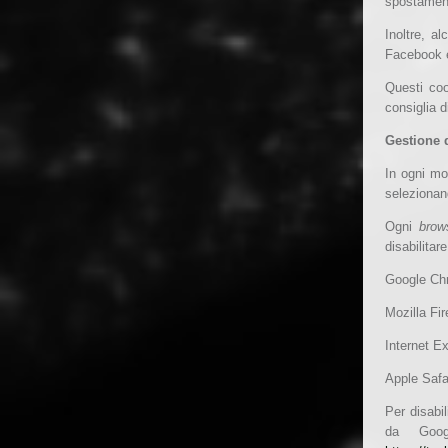
spostamenti
Inoltre, a
Facebook e
Questi coo
consiglia d
Gestione 
In ogni mom
selezionan
Ogni
bro
disabilitar
Google C
Mozilla Fi
Internet E
Apple Safa
Per disabil
da Goog