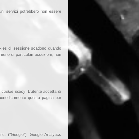
cuni servizi potrebbero non essere
ookies di sessione scadono quando
meno di particolari eccezioni, non
e
cookie policy
. L’utente accetta di
e periodicamente questa pagina per
Inc. ("Google"). Google Analytics