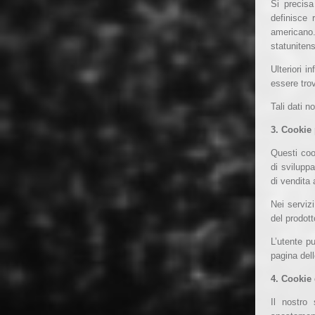
Si precisa
definisce 
americano.
statuniten
Ulteriori i
essere tro
Tali dati n
3. Cookie
Questi cook
di sviluppa
di vendita 
Nei serviz
del prodott
L’utente pu
pagina del
4. Cookie 
Il nostro 