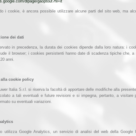
ols.google.com/dlpage/gaoptout?hl=it
ndo i cookie, è ancora possibile utilizzare alcune parti del sito web, ma al
ione dei dati
vato in precedenza, la durata dei cookies dipende dalla loro natura: i c
hiude il browser; i cookies persistenti hanno date di scadenza tipiche che, a 
 20 anni.
alla cookie policy
wer Italia S.r.l. si riserva la facoltà di apportare delle modifiche alla present
colato a tali eventuali e future revisioni e si impegna, pertanto, a visitar
ormato su eventuali variazioni.
alytics
o utilizza Google Analytics, un servizio di analisi del web della Google 