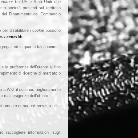
 Harbor
tra UE e Stati Uniti che
so società presenti sul territorio
b del Dipartimento del Commercio
 per disabilitare i
cookie
possono
cyoverview.html
.
ggregati ed in quanto tali anonimi.
e le preferenze dell’utente al fine
compimento di ricerche di mercato o
e a WKI il continuo miglioramento
le reali esigenze dell’utente.
 strumento di
opt-out
previsto nella
ro raccogliere informazioni sugli