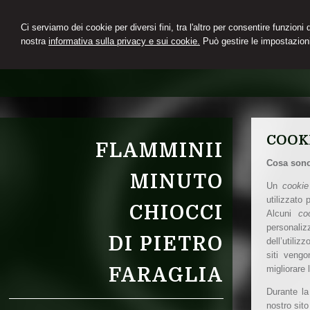
Ci serviamo dei cookie per diversi fini, tra l'altro per consentire funzioni
nostra
informativa sulla privacy e sui cookie.
Può gestire le impostazioni
COOK
FLAMMINII
Cosa sono
MINUTO
Un
cookie
utilizzato
CHIOCCI
Alcuni
co
personali
DI PIETRO
dell’utiliz
siti vengo
migliorare 
FARAGLIA
Durante la
nostro sit