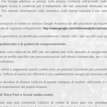
 che Google aderisce ai principi sulla
privacy
contenuti nell’accordo
Safe
regole sicure e condivise per il trattamento dei dati personali effettuato ver
 Per ulteriori informazioni sulla normativa
Safe Harbor
consulta il sito we
se.
nformazioni in merito al servizio
Google Analytics
ed alle procedure da seguire
vate al seguente collegamento:
http://www.google.com/intl/en/analytics/priva
on permettono di identificare personalmente l’utente: tutti i dati raccolti sono a
 pubblicitari e di pubblicità comportamentale
ies sono utilizzati da WKI per raccogliere dati sulle abitudini di navigazione 
re un profilo specifico per personalizzazioni dell’offerta commerciale, per il 
a distanza.
i online a pagamento questi cookie sono un prezioso strumento per consentir
o, l’offerta di servizi più efficienti e con caratteristiche sempre più prossime al
ò decidere di rifiutare l’utilizzo di questa categoria di
cookies
utilizzando lo
le impostazioni del proprio
browser
.
di Terze Parti e Social media cookie
sito web può consentire l’utilizzo di cookie di terze parti che potrebbe