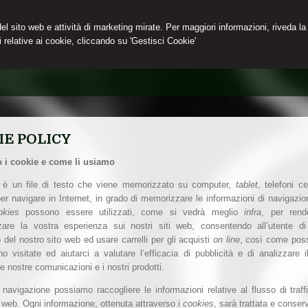
 del sito web e attività di marketing mirate. Per maggiori informazioni, riveda la
 relative ai cookie, cliccando su 'Gestisci Cookie'
IE POLICY
 i cookie e come li usiamo
è un file di testo che viene memorizzato su computer,
tablet
, telefoni c
 per navigare in Internet, in grado di memorizzare le informazioni di navigazio
okies
possono essere utilizzati, come si vedrà meglio
infra
, per rend
zzare la vostra esperienza sui nostri siti web, consentendo all’utente d
zo del nostro sito web ed usare carrelli per gli acquisti
on line
, così come posso
no visitate ed aiutarci a valutare l’efficacia di pubblicità e di analizzare
le nostre comunicazioni e i nostri prodotti.
 navigazione possiamo raccogliere le informazioni relative al flusso di traffi
o web. Ogni informazione, ottenuta attraverso i
cookies
, sarà trattata e conser